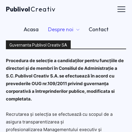
Publivol
Publivol
Creativ
Creativ
Acasa
Acasa
Despre noi
Contact
Despre noi
Guvernanta Publivol Creativ SA
Contact
Procedura de selecție a candidaților pentru funcțiile de
directori și de membri în Consiliul de Administrație a
Contact
S.C. Publivol Creativ S.A. se efectuează în acord cu
prevederile OUG nr.109/2011 privind guvernanța
corporativă a întreprinderilor publice, modificata si
completata.
Recrutarea și selecția se efectuează cu scopul de a
asigura transparentizarea și
profesionalizarea Managementului executiv și