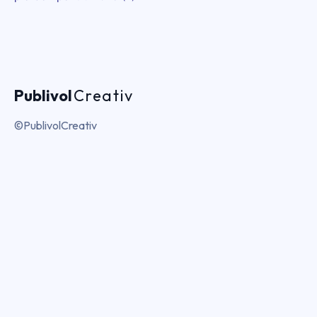
Publivol
Creativ
©PublivolCreativ