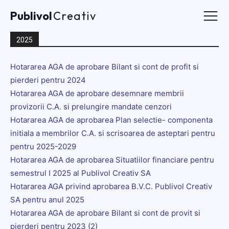
Publivol
Publivol
Creativ
Creativ
2025
Acasa
Hotararea AGA de aprobare Bilant si cont de profit si
Despre noi
pierderi pentru 2024
Hotararea AGA de aprobare desemnare membrii
Contact
provizorii C.A. si prelungire mandate cenzori
Hotararea AGA de aprobarea Plan selectie- componenta
Contact
initiala a membrilor C.A. si scrisoarea de asteptari pentru
pentru 2025-2029
Hotararea AGA de aprobarea Situatiilor financiare pentru
semestrul I 2025 al Publivol Creativ SA
Hotararea AGA privind aprobarea B.V.C. Publivol Creativ
SA pentru anul 2025
Hotararea AGA de aprobare Bilant si cont de provit si
pierderi pentru 2023 (2)